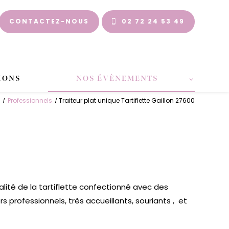
CONTACTEZ-NOUS
02 72 24 53 49
IONS
NOS ÉVÈNEMENTS
Professionnels
Traiteur plat unique Tartiflette Gaillon 27600
alité de la tartiflette confectionné avec des
s professionnels, très accueillants, souriants , et